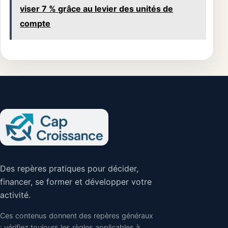
optimisez vos frais
viser 7 % grâce au levier des unités de
compte
Des repères pratiques pour décider,
financer, se former et développer votre
activité.
Ces contenus donnent des repères généraux
: vérifiez toujours les règles applicables à