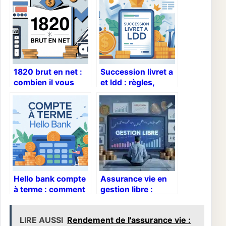
1820 brut en net :
Succession livret a
combien il vous
et ldd : règles,
reste vraiment
délais et
optimisations
possibles
Hello bank compte
Assurance vie en
à terme : comment
gestion libre :
placer votre
reprenez le
épargne
contrôle de votre
LIRE AUSSI
Rendement de l'assurance vie :
intelligemment
épargne et