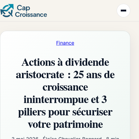
Finance
Actions à dividende
aristocrate : 25 ans de
croissance
ininterrompue et 3
piliers pour sécuriser
votre patrimoine
3 mai 2026
·
Éloïse Chevalier-Bonnard
·
8 min