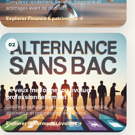
Comparez rendement, fiscalité, trésorerie et
arbitrages avant de décider.
Explorer Finance & patrimoine →
02
Je veux me former ou évoluer
professionnellement
Clarifiez les options de formation, reconversion,
alternance et progression de carrière.
Explorer Se former et évoluer →