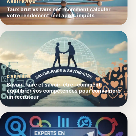
ARBITRAGE
Taux brut vs taux net : comment calculer
votre rendement réel après impôts
CARRIÈRE
Savoir-faire et savoir-être : comment
équilibrer vos compétences pour convaincre
un recruteur