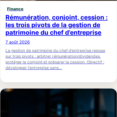
Finance
Rémunération, conjoint, cession :
les trois pivots de la gestion de
patrimoine du chef d’entreprise
7 août 2026
La gestion de patrimoine du chef d’entreprise repose
sur trois pivots : arbitrer rémunération/dividendes,
protéger le conjoint et préparer la cession. Objectif :
développer l’entreprise sans…