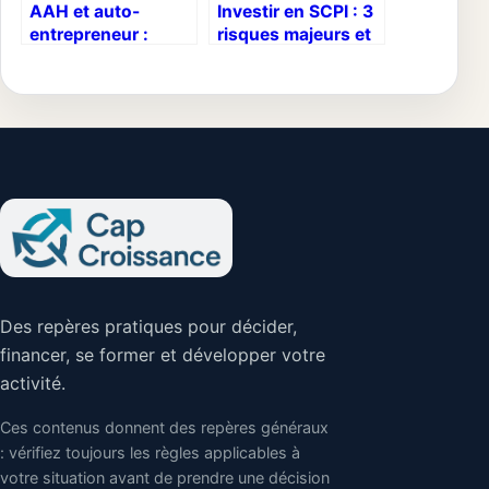
AAH et auto-
Investir en SCPI : 3
entrepreneur :
risques majeurs et
comment cumuler
la réalité des
vos revenus sans
rendements en
perdre votre
2025
allocation
Des repères pratiques pour décider,
financer, se former et développer votre
activité.
Ces contenus donnent des repères généraux
: vérifiez toujours les règles applicables à
votre situation avant de prendre une décision