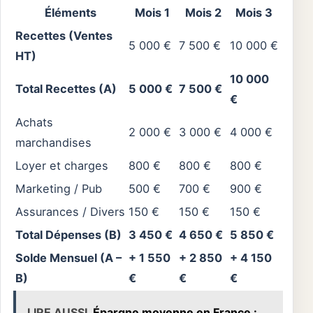
Éléments
Mois 1
Mois 2
Mois 3
Recettes (Ventes
5 000 €
7 500 €
10 000 €
HT)
10 000
Total Recettes (A)
5 000 €
7 500 €
€
Achats
2 000 €
3 000 €
4 000 €
marchandises
Loyer et charges
800 €
800 €
800 €
Marketing / Pub
500 €
700 €
900 €
Assurances / Divers
150 €
150 €
150 €
Total Dépenses (B)
3 450 €
4 650 €
5 850 €
Solde Mensuel (A –
+ 1 550
+ 2 850
+ 4 150
B)
€
€
€
LIRE AUSSI
Épargne moyenne en France :