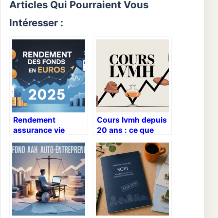
Articles Qui Pourraient Vous
Intéresser :
Rendement
Cours lvmh depuis
assurance vie
20 ans : ce que
fonds euros 2024 :
révèlent vraiment 2
à quoi vous
décennies de
attendre vraiment ?
bourse