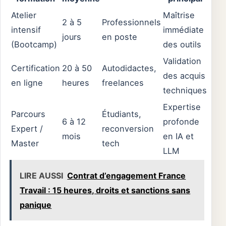
Atelier
Maîtrise
2 à 5
Professionnels
intensif
immédiate
jours
en poste
(Bootcamp)
des outils
Validation
Certification
20 à 50
Autodidactes,
des acquis
en ligne
heures
freelances
techniques
Expertise
Parcours
Étudiants,
6 à 12
profonde
Expert /
reconversion
mois
en IA et
Master
tech
LLM
LIRE AUSSI
Contrat d’engagement France
Travail : 15 heures, droits et sanctions sans
panique