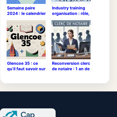
Semaine paire
Industry training
2024 : le calendrier
organisation : rôle,
simple pour ne plus
enjeux et bonnes
se tromper
pratiques
Glencoe 35 : ce
Reconversion clerc
qu’il faut savoir sur
de notaire : 1 an de
cette référence
formation pour
iconique
réussir votre
transition vers le
droit