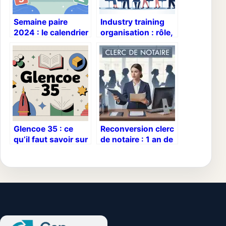
Semaine paire
Industry training
2024 : le calendrier
organisation : rôle,
simple pour ne plus
enjeux et bonnes
se tromper
pratiques
Glencoe 35 : ce
Reconversion clerc
qu’il faut savoir sur
de notaire : 1 an de
cette référence
formation pour
iconique
réussir votre
transition vers le
droit