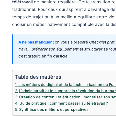
télétravail
de manière régulière. Cette transition red
traditionnel. Pour ceux qui aspirent à davantage de 
temps de trajet ou à un meilleur équilibre entre vie
choisir un métier nativement compatible avec la dis
A ne pas manquer
: on vous a préparé
Checklist prat
travail, préparer son équipement et structurer sa rout
c’est gratuit, en fin d’article.
Table des matières
Les métiers du digital et de la tech : le bastion du Fu
L’administratif et le support : la révolution du bureau 
Création de contenu et éducation : monétiser son sav
Guide pratique : comment passer au télétravail ?
Synthèse des métiers et perspectives