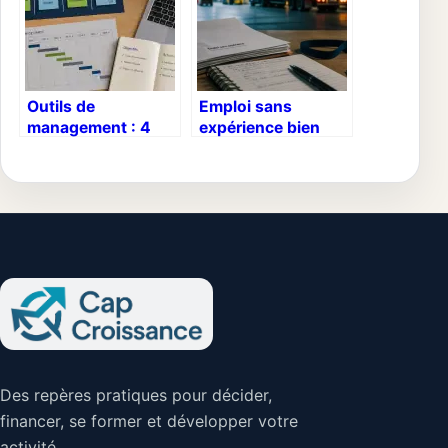
Outils de
Emploi sans
management : 4
expérience bien
méthodes et leviers
payé : 7 métiers
pour piloter vos
accessibles dès
équipes avec
demain à plus de
efficacité
2000€
Des repères pratiques pour décider,
financer, se former et développer votre
activité.