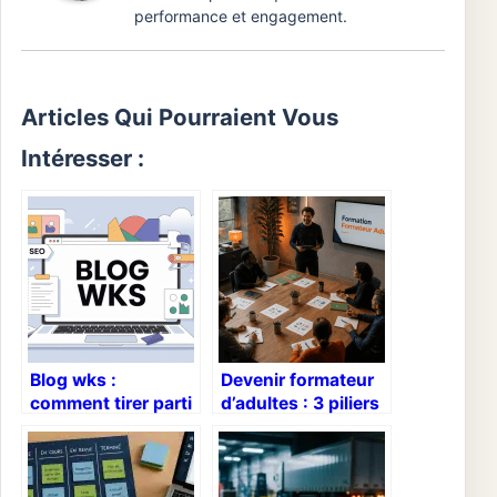
performance et engagement.
Articles Qui Pourraient Vous
Intéresser :
Blog wks :
Devenir formateur
comment tirer parti
d’adultes : 3 piliers
du blog wks pour
pour transformer
votre stratégie
votre expertise en
digitale
savoir
transmissible