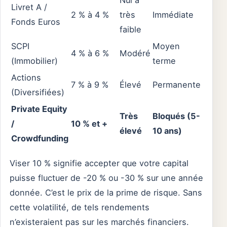
Nul à
Livret A /
2 % à 4 %
très
Immédiate
Fonds Euros
faible
SCPI
Moyen
4 % à 6 %
Modéré
(Immobilier)
terme
Actions
7 % à 9 %
Élevé
Permanente
(Diversifiées)
Private Equity
Très
Bloqués (5-
/
10 % et +
élevé
10 ans)
Crowdfunding
Viser 10 % signifie accepter que votre capital
puisse fluctuer de -20 % ou -30 % sur une année
donnée. C’est le prix de la prime de risque. Sans
cette volatilité, de tels rendements
n’existeraient pas sur les marchés financiers.