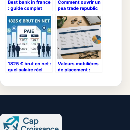
Best bank in france
Comment ouvrir un
: guide complet
pea trade republic
pour choisir la
simplement et sans
bonne banque
erreur
1825 € brut en net :
Valeurs mobilières
quel salaire réel
de placement :
pour un cadre, un
optimiser sa
non-cadre ou un
trésorerie
fonctionnaire ?
excédentaire sans
immobiliser son
capital