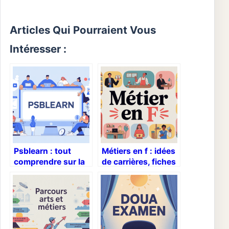
Articles Qui Pourraient Vous
Intéresser :
Psblearn : tout
Métiers en f : idées
comprendre sur la
de carrières, fiches
plateforme de
et exemples
formation de psb
concrets
paris school of
business