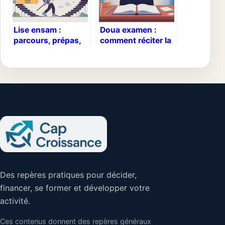
Lise ensam :
Doua examen :
parcours, prépas,
comment réciter la
admissions et
meilleure
débouchés en
invocation avant
détail
une épreuve
Des repères pratiques pour décider,
financer, se former et développer votre
activité.
Ces contenus donnent des repères généraux