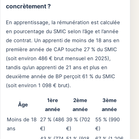
concrètement ?
En apprentissage, la rémunération est calculée
en pourcentage du SMIC selon l’âge et l’année
de contrat. Un apprenti de moins de 18 ans en
première année de CAP touche 27 % du SMIC
(soit environ 486 € brut mensuel en 2025),
tandis qu’un apprenti de 21 ans et plus en
deuxième année de BP perçoit 61 % du SMIC
(soit environ 1 098 € brut).
1ère
2ème
3ème
Âge
année
année
année
Moins de 18
27 % (486
39 % (702
55 % (990
ans
€)
€)
€)
43 % (774
51 % (918
67 % (1 206