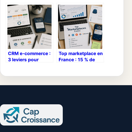
agence de relations
concept booste
publiques
vraiment votre
stratégie digitale
CRM e-commerce :
Top marketplace en
3 leviers pour
France : 15 % de
transformer vos
commission ou
visiteurs anonymes
abonnement fixe,
en clients
quel modèle choisir
récurrents
?