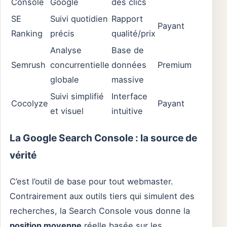
Console
Google
des clics
SE
Suivi quotidien
Rapport
Payant
Ranking
précis
qualité/prix
Analyse
Base de
Semrush
concurrentielle
données
Premium
globale
massive
Suivi simplifié
Interface
Cocolyze
Payant
et visuel
intuitive
La Google Search Console : la source de
vérité
C’est l’outil de base pour tout webmaster.
Contrairement aux outils tiers qui simulent des
recherches, la Search Console vous donne la
position moyenne
réelle basée sur les