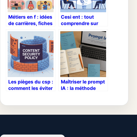
Métiers en f : idées
Cesi ent : tout
de carrières, fiches
comprendre sur
et exemples
l’école d’ingénieurs
concrets
et de management
Les pièges du csp :
Maîtriser le prompt
comment les éviter
IA : la méthode
sans bloquer vos
pour transformer
projets
vos instructions en
résultats experts