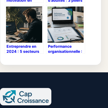
motivation en
d’adultes : 3 piliers
reconversion :
pour transformer
transformer son
votre expertise en
parcours en atout
savoir
transmissible
Entreprendre en
Performance
2024 : 5 secteurs
organisationnelle :
rentables pour se
4 leviers
lancer avec moins
stratégiques pour
de 1000€
dépasser vos
objectifs de
croissance