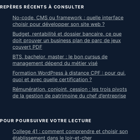
REPÈRES RÉCENTS À CONSULTER
No-code, CMS ou framework : quelle interface
choisir pour développer son site web ?
Budget, rentabilité et dossier bancaire, ce que
doit prouver un business plan de parc de jeux
couvert PDF
BTS, bachelor, master : le bon cursus de
management dépend du métier visé
Formation WordPress à distance CPF : pour qui,
quoi et avec quelle certification ?
Rémunération, conjoint, cession : les trois pivots
de la gestion de patrimoine du chef d’entreprise
POUR POURSUIVRE VOTRE LECTURE
College 41 : comment comprendre et choisir son
établissement dans le loir-et-cher