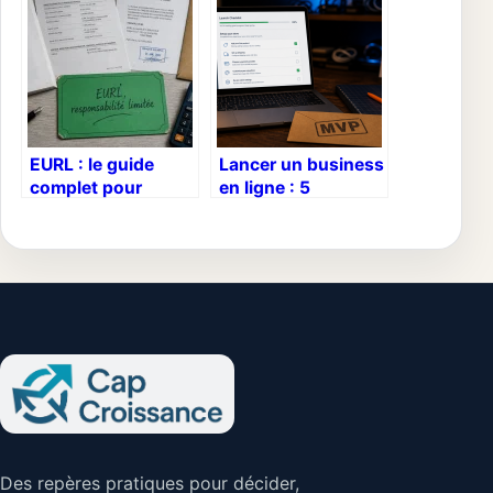
selon votre profil ?
logistique et
maximiser vos
marges
EURL : le guide
Lancer un business
complet pour
en ligne : 5
sécuriser votre
modèles rentables
patrimoine et
et les étapes clés
optimiser votre
pour réussir
fiscalité
Des repères pratiques pour décider,