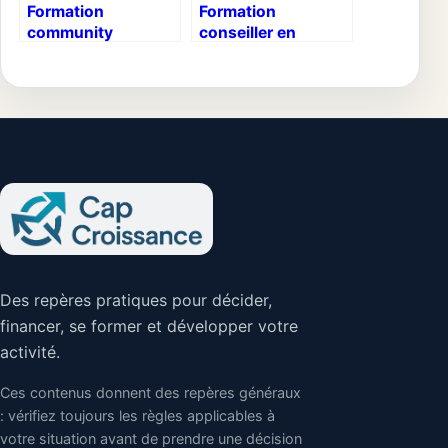
Formation
Formation
community
conseiller en
manager à distance
évolution
: 32 heures pour
professionnelle :
maîtriser les
10 projets concrets
réseaux sociaux et
pour décrocher
réussir votre
votre titre RNCP
reconversion
Des repères pratiques pour décider,
financer, se former et développer votre
activité.
Ces contenus donnent des repères généraux
: vérifiez toujours les règles applicables à
votre situation avant de prendre une décision