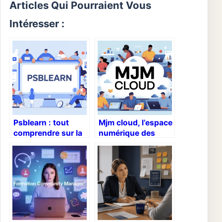
Articles Qui Pourraient Vous
Intéresser :
Psblearn : tout
Mjm cloud, l’espace
comprendre sur la
numérique des
plateforme de
étudiants mjm :
formation de psb
fonctionnement et
paris school of
accès
business