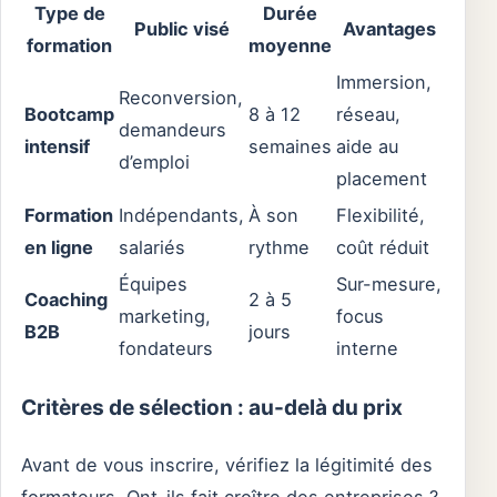
Type de
Durée
Public visé
Avantages
formation
moyenne
Immersion,
Reconversion,
Bootcamp
8 à 12
réseau,
demandeurs
intensif
semaines
aide au
d’emploi
placement
Formation
Indépendants,
À son
Flexibilité,
en ligne
salariés
rythme
coût réduit
Équipes
Sur-mesure,
Coaching
2 à 5
marketing,
focus
B2B
jours
fondateurs
interne
Critères de sélection : au-delà du prix
Avant de vous inscrire, vérifiez la légitimité des