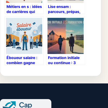
Métiers en s : idées
Lise ensam :
de carrières qui
parcours, prépas,
commencent par la
admissions et
lettre s
débouchés en
détail
Éboueur salaire :
Formation initiale
combien gagne
ou continue : 3
vraiment un ripeur
critères décisifs
aujourd’hui ?
pour choisir votre
parcours