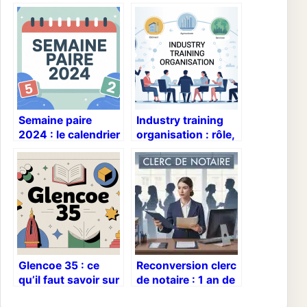
Semaine paire
Industry training
2024 : le calendrier
organisation : rôle,
simple pour ne plus
enjeux et bonnes
se tromper
pratiques
Glencoe 35 : ce
Reconversion clerc
qu’il faut savoir sur
de notaire : 1 an de
cette référence
formation pour