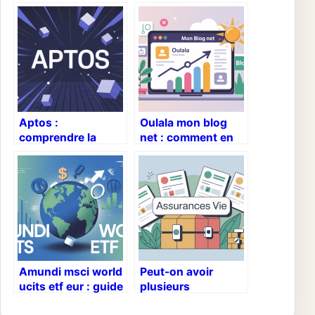
Aptos :
Oulala mon blog
comprendre la
net : comment en
blockchain de
faire un vrai levier
nouvelle
de visibilité
génération et ses
enjeux
Amundi msci world
Peut-on avoir
ucits etf eur : guide
plusieurs
complet pour
assurances vie :