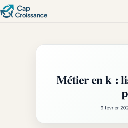
Métier en k : li
p
9 février 20