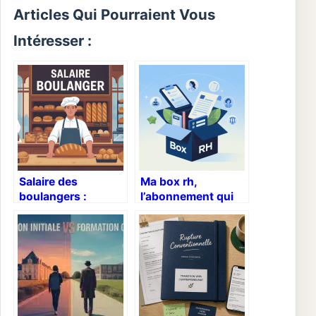
Articles Qui Pourraient Vous
Intéresser :
Salaire des
Ma box rh,
boulangers :
l’abonnement qui
combien gagnent-
simplifie vraiment
ils vraiment en
votre gestion des
2024 ?
ressources
humaines