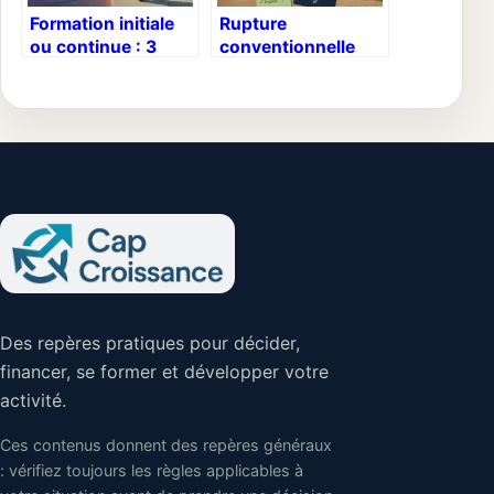
Formation initiale
Rupture
ou continue : 3
conventionnelle
critères décisifs
pour créer son
pour choisir votre
entreprise : 3
parcours
étapes clés pour
sécuriser votre
départ et vos
revenus
Des repères pratiques pour décider,
financer, se former et développer votre
activité.
Ces contenus donnent des repères généraux
: vérifiez toujours les règles applicables à