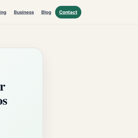
ing
Business
Blog
Contact
r
os