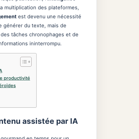
a multiplication des plateformes,
agement
est devenu une nécessité
de générer du texte, mais de
r des tâches chronophages et de
informations ininterrompu.
A
e productivité
téroïdes
ontenu assistée par IA
us gourmand en temps pour un