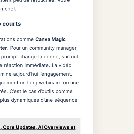
itent peu de retouches. Votre
en chef.
o courts
égrations comme
Canva Magic
ter
. Pour un community manager,
le prompt change la donne, surtout
ne réaction immédiate. La vidéo
domine aujourd’hui l’engagement.
quement un long webinaire ou une
rés. C’est le cas d’outils comme
es plus dynamiques d’une séquence
, Core Updates, AI Overviews et