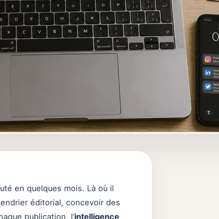
té en quelques mois. Là où il
lendrier éditorial, concevoir des
que publication, l’
intelligence