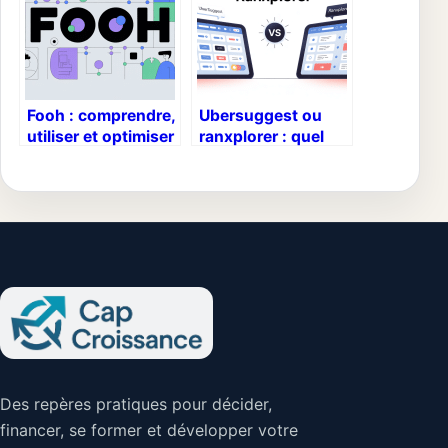
Fooh : comprendre,
Ubersuggest ou
utiliser et optimiser
ranxplorer : quel
ce concept dans
outil seo choisir
votre stratégie
pour votre
stratégie ?
Des repères pratiques pour décider,
financer, se former et développer votre