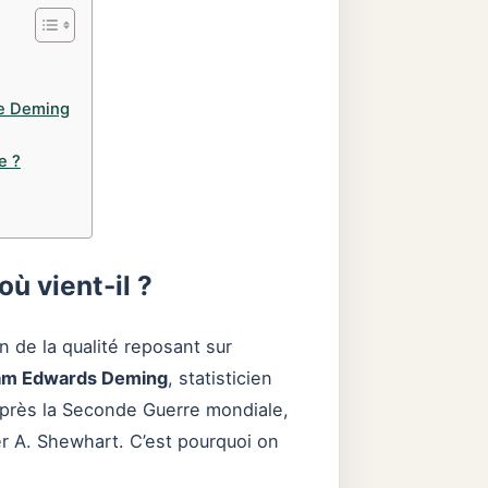
de Deming
e ?
ù vient-il ?
n de la qualité reposant sur
iam Edwards Deming
, statisticien
 après la Seconde Guerre mondiale,
er A. Shewhart. C’est pourquoi on