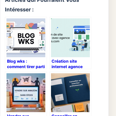
Intéresser :
Blog wks :
Création site
comment tirer parti
internet agence
du blog wks pour
limitless.com :
votre stratégie
comment réussir
digitale
votre projet de a à
z