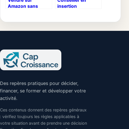
Vendre sur
Conseiller en
Amazon sans
insertion
stock : quels
professionnelle :
modèles choisir,
entre vocation
quels risques éviter
humaine et réalité
et comment
administrative
automatiser vos
ventes ?
Des repères pratiques pour décider,
financer, se former et développer votre
activité.
Ces contenus donnent des repères généraux
: vérifiez toujours les règles applicables à
votre situation avant de prendre une décision