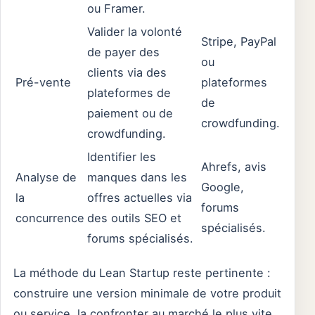
ou Framer.
Valider la volonté
Stripe, PayPal
de payer des
ou
clients via des
Pré-vente
plateformes
plateformes de
de
paiement ou de
crowdfunding.
crowdfunding.
Identifier les
Ahrefs, avis
Analyse de
manques dans les
Google,
la
offres actuelles via
forums
concurrence
des outils SEO et
spécialisés.
forums spécialisés.
La méthode du Lean Startup reste pertinente :
construire une version minimale de votre produit
ou service, la confronter au marché le plus vite