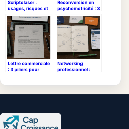
Scriptolaser :
Reconversion en
usages, risques et
psychomotricité : 3
alternatives
étapes clés pour
expliqués
réussir votre
simplement
transition vers un
métier de soin
Lettre commerciale
Networking
: 3 piliers pour
professionnel :
convaincre et un
comment accéder
modèle prêt à
au marché caché
l’emploi
sans jamais forcer