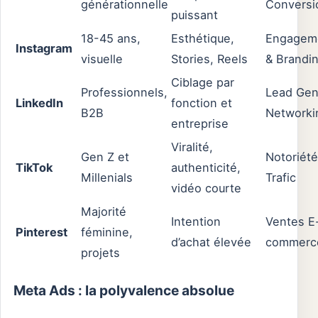
générationnelle
Conversi
puissant
18-45 ans,
Esthétique,
Engagem
Instagram
visuelle
Stories, Reels
& Brandi
Ciblage par
Professionnels,
Lead Gen
LinkedIn
fonction et
B2B
Networki
entreprise
Viralité,
Gen Z et
Notoriété
TikTok
authenticité,
Millenials
Trafic
vidéo courte
Majorité
Intention
Ventes E
Pinterest
féminine,
d’achat élevée
commerc
projets
Meta Ads : la polyvalence absolue