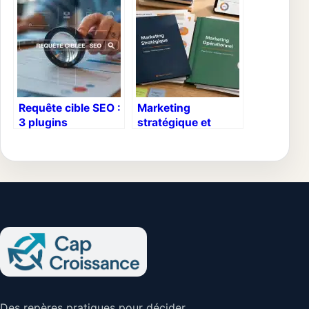
améliorer votre
pour faire son
rentabilité pub
choix
Requête cible SEO :
Marketing
3 plugins
stratégique et
comparés pour
opérationnel : 2
maîtriser l’intention
piliers pour éviter le
de recherche
gaspillage
budgétaire
Des repères pratiques pour décider,