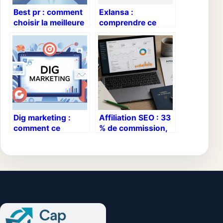
Best pr : comment
Exlansa :
choisir la meilleure
comprendre ce
agence de relations
médicament, son
publiques
efficacité et son
bon usage
Dig marketing :
Affiliation SEO : 33
comment ce
% de commission,
concept booste
trafic qualifié et
vraiment votre
rentabilité durable
stratégie digitale