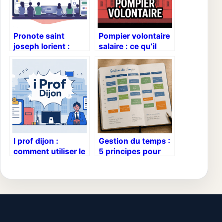
Pronote saint
Pompier volontaire
joseph lorient :
salaire : ce qu’il
guide simple pour
faut vraiment
vous connecter et
savoir en 2026
suivre la scolarité
I prof dijon :
Gestion du temps :
comment utiliser le
5 principes pour
portail académique
prioriser, déléguer
au mieux
et retrouver votre
sérénité