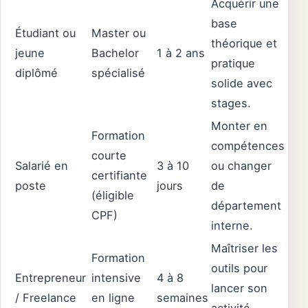
Acquérir une
base
Étudiant ou
Master ou
théorique et
jeune
Bachelor
1 à 2 ans
pratique
diplômé
spécialisé
solide avec
stages.
Monter en
Formation
compétences
courte
Salarié en
3 à 10
ou changer
certifiante
poste
jours
de
(éligible
département
CPF)
interne.
Maîtriser les
Formation
outils pour
Entrepreneur
intensive
4 à 8
lancer son
/ Freelance
en ligne
semaines
activité