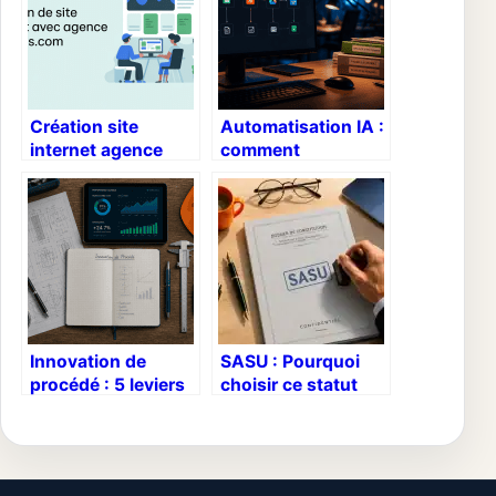
Création site
Automatisation IA :
internet agence
comment
limitless.com :
supprimer 60 % de
comment réussir
vos tâches
votre projet de a à
répétitives sans
z
perdre en qualité ?
Innovation de
SASU : Pourquoi
procédé : 5 leviers
choisir ce statut
pour transformer
pour protéger votre
votre performance
patrimoine et
opérationnelle
optimiser vos
dividendes ?