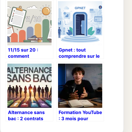
11/15 sur 20 :
Gpnet : tout
comment
comprendre sur le
interpréter et
réseau, les services
progresser
et les usages
efficacement
Alternance sans
Formation YouTube
bac : 2 contrats
: 3 mois pour
clés et 5 secteurs
monétiser son
qui recrutent dès
audience et