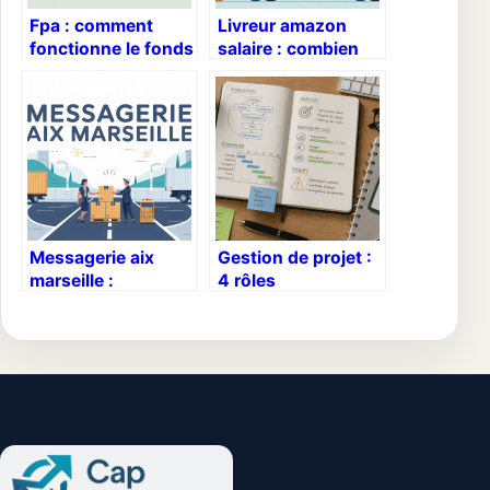
Fpa : comment
Livreur amazon
fonctionne le fonds
salaire : combien
de pension
gagne vraiment un
alimentaire en
chauffeur
détail
amazon ?
Messagerie aix
Gestion de projet :
marseille :
4 rôles
comment choisir le
stratégiques,
bon transporteur
compétences
pour vos envois
indispensables et
parcours pour
réussir