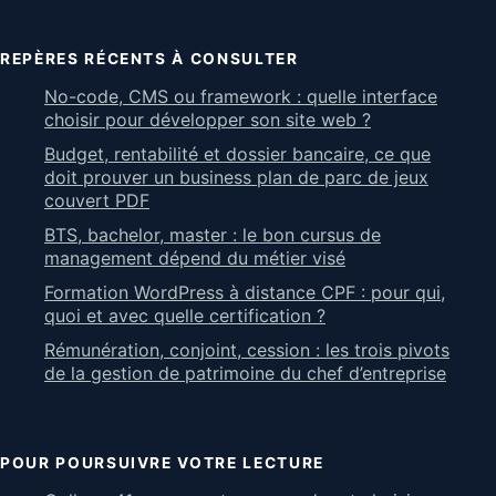
REPÈRES RÉCENTS À CONSULTER
No-code, CMS ou framework : quelle interface
choisir pour développer son site web ?
Budget, rentabilité et dossier bancaire, ce que
doit prouver un business plan de parc de jeux
couvert PDF
BTS, bachelor, master : le bon cursus de
management dépend du métier visé
Formation WordPress à distance CPF : pour qui,
quoi et avec quelle certification ?
Rémunération, conjoint, cession : les trois pivots
de la gestion de patrimoine du chef d’entreprise
POUR POURSUIVRE VOTRE LECTURE