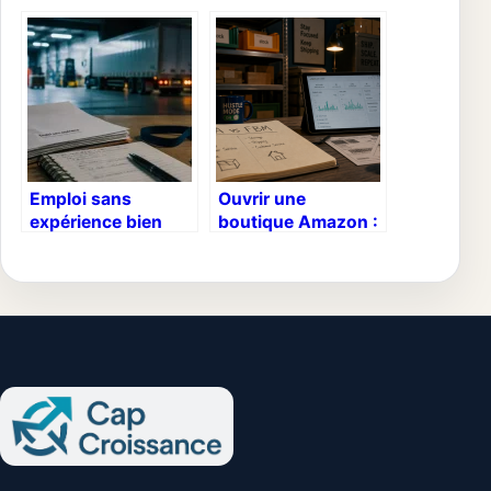
pour transformer
méthodes et leviers
votre expertise en
pour piloter vos
savoir
équipes avec
transmissible
efficacité
Emploi sans
Ouvrir une
expérience bien
boutique Amazon :
payé : 7 métiers
5 étapes clés et 39
accessibles dès
€/mois pour lancer
demain à plus de
votre marque
2000€