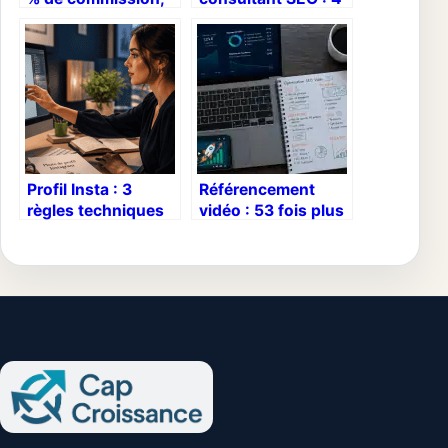
trafic qualifié et
critères pour
rentabilité durable
sécuriser votre
stratégie digitale
Profil Insta : 3
Référencement
règles techniques
vidéo : 53 fois plus
pour une photo de
de chances
profil qui convertit
d’atteindre la
première page
Google