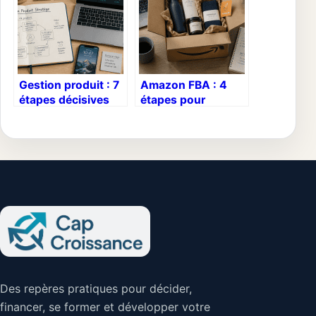
Gestion produit : 7
Amazon FBA : 4
étapes décisives
étapes pour
pour transformer
déléguer votre
une idée en succès
logistique et
rentable
maximiser vos
marges
Des repères pratiques pour décider,
financer, se former et développer votre