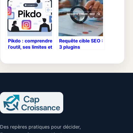
rentabilité pub
Pikdo : comprendre
Requête cible SEO :
l’outil, ses limites et
3 plugins
les meilleures
comparés pour
alternatives
maîtriser l’intention
de recherche
Des repères pratiques pour décider,