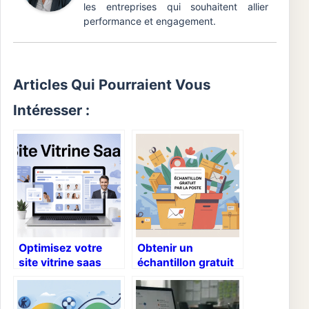
les entreprises qui souhaitent allier
performance et engagement.
Articles Qui Pourraient Vous
Intéresser :
Optimisez votre
Obtenir un
site vitrine saas
échantillon gratuit
roumane and
par la poste en
companies pour
2026 sans perdre
gagner des clients
de temps