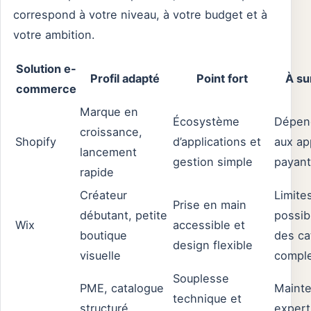
correspond à votre niveau, à votre budget et à
votre ambition.
Solution e-
Profil adapté
Point fort
À su
commerce
Marque en
Écosystème
Dépen
croissance,
Shopify
d’applications et
aux ap
lancement
gestion simple
payan
rapide
Créateur
Limite
Prise en main
débutant, petite
possib
Wix
accessible et
boutique
des ca
design flexible
visuelle
compl
Souplesse
PME, catalogue
Mainte
technique et
structuré,
expert