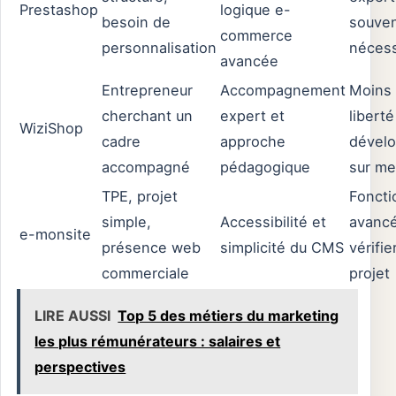
Prestashop
logique e-
besoin de
souve
commerce
personnalisation
nécess
avancée
Entrepreneur
Accompagnement
Moins
cherchant un
expert et
liberté
WiziShop
cadre
approche
dével
accompagné
pédagogique
sur me
TPE, projet
Foncti
simple,
Accessibilité et
avanc
e-monsite
présence web
simplicité du CMS
vérifie
commerciale
projet
LIRE AUSSI
Top 5 des métiers du marketing
les plus rémunérateurs : salaires et
perspectives