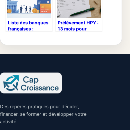
Liste des banques
Prélèvement HPY :
françaises :
13 mois pour
panorama complet
contester et 3
et conseils
étapes pour
pratiques
stopper les débits
Des repères pratiques pour décider,
financer, se former et développer votre
activité.