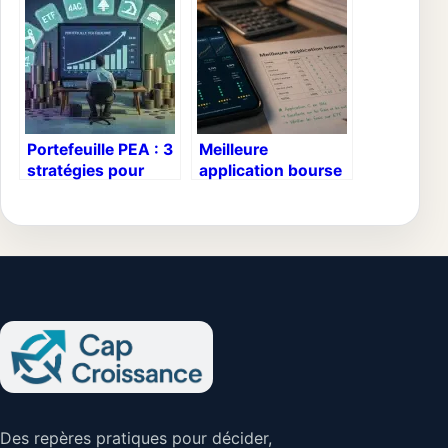
investir
servir vos projets
sereinement
Portefeuille PEA : 3
Meilleure
stratégies pour
application bourse
bâtir 460 000 € en
: 3 critères pour
25 ans
éviter les frais
cachés et
maximiser vos
gains
Des repères pratiques pour décider,