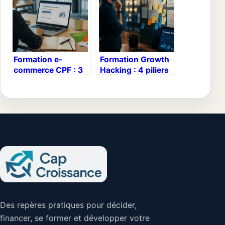
Formation e-
Formation Growth
commerce CPF : 3
Hacking : 4 piliers
solutions
pour doper votre
techniques et 4
acquisition client
étapes pour
sans exploser
financer votre
votre budget
projet à 100%
Des repères pratiques pour décider,
financer, se former et développer votre