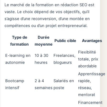
Le marché de la formation en rédaction SEO est
vaste. Le choix dépend de vos objectifs, qu’il
s’agisse d’une reconversion, d’une montée en
compétences ou d’un projet entrepreneurial.
Type de
Durée
Public cible
Avantages
formation
moyenne
Flexibilité
E-learning en
10 à 30
Freelances,
totale, prix
autonomie
heures
blogueurs
abordable
Apprentissage
Bootcamp
2 à 4
Salariés en
rapide,
intensif
semaines
poste
réseau,
mentorat
Financement