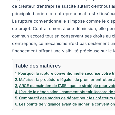
de créateur d’entreprise suscite autant d’enthousi
principale barrière à l’entrepreneuriat reste l’inséc
La rupture conventionnelle s’impose comme le dispos
de projet. Contrairement à une démission, elle per
commun accord tout en conservant ses droits au c
d’entreprise, ce mécanisme n’est pas seulement une 
financement offrant une visibilité précieuse sur le 
Table des matières
Pourquoi la rupture conventionnelle sécurise votre t
Maîtriser la procédure légale : du premier entretien 
ARCE ou maintien de l’ARE : quelle stratégie pour vot
L’art de la négociation : comment obtenir l’accord d
Comparatif des modes de départ pour les créateurs 
Les points de vigilance avant de signer la convention