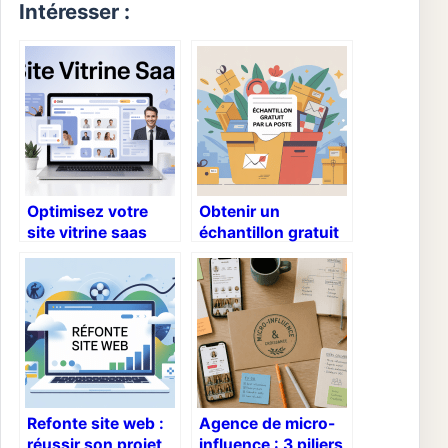
Intéresser :
Optimisez votre
Obtenir un
site vitrine saas
échantillon gratuit
roumane and
par la poste en
companies pour
2026 sans perdre
gagner des clients
de temps
Refonte site web :
Agence de micro-
réussir son projet
influence : 3 piliers