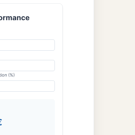
formance
tion (%)
€