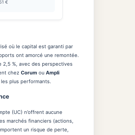
51 €
é où le capital est garanti par
supports ont amorcé une remontée.
e 2,5 %, avec des perspectives
ment chez
Corum
ou
Ampli
 les plus performants.
ance
mpte (UC) n’offrent aucune
 les marchés financiers (actions,
comportent un risque de perte,