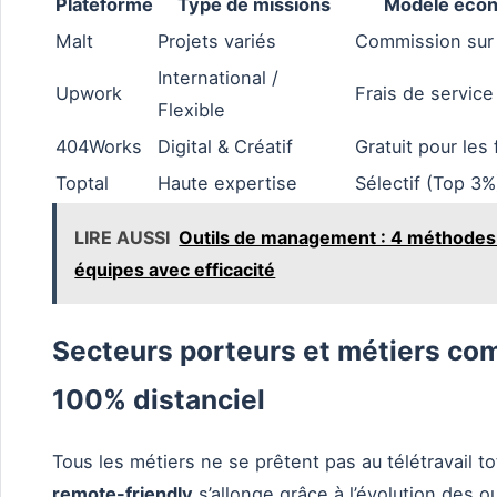
Plateforme
Type de missions
Modèle éco
Malt
Projets variés
Commission sur
International /
Upwork
Frais de service
Flexible
404Works
Digital & Créatif
Gratuit pour les
Toptal
Haute expertise
Sélectif (Top 3%
LIRE AUSSI
Outils de management : 4 méthodes e
équipes avec efficacité
Secteurs porteurs et métiers com
100% distanciel
Tous les métiers ne se prêtent pas au télétravail to
remote-friendly
s’allonge grâce à l’évolution des out