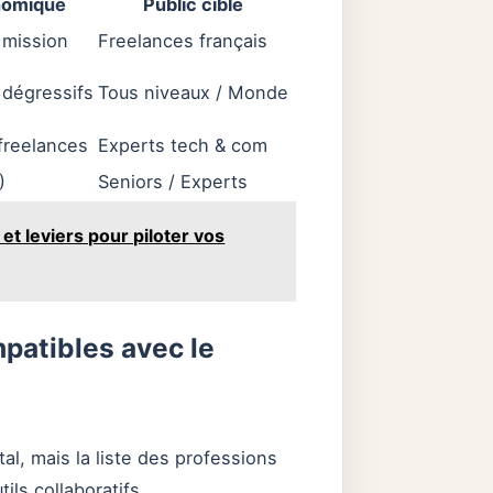
nomique
Public cible
 mission
Freelances français
 dégressifs
Tous niveaux / Monde
 freelances
Experts tech & com
)
Seniors / Experts
t leviers pour piloter vos
patibles avec le
tal, mais la liste des professions
ils collaboratifs.