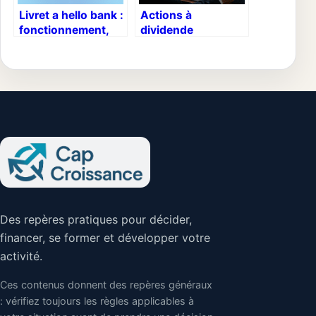
Livret a hello bank :
Actions à
fonctionnement,
dividende
taux et ouverture
aristocrate : 25 ans
en ligne
de croissance
ininterrompue et 3
piliers pour
sécuriser votre
patrimoine
Des repères pratiques pour décider,
financer, se former et développer votre
activité.
Ces contenus donnent des repères généraux
: vérifiez toujours les règles applicables à