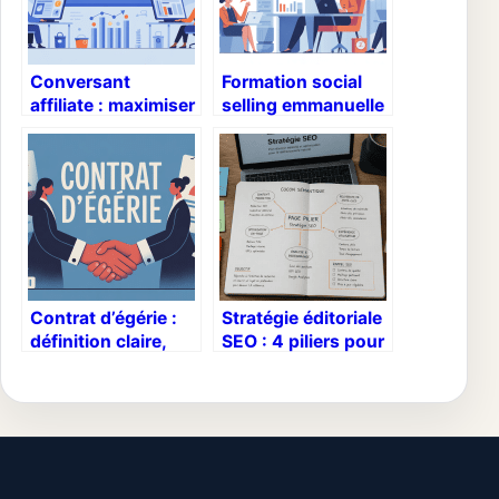
Conversant
Formation social
affiliate : maximiser
selling emmanuelle
vos revenus
petiau : le guide
d’affiliation avec la
pour choisir et
plateforme
réussir
Contrat d’égérie :
Stratégie éditoriale
définition claire,
SEO : 4 piliers pour
enjeux juridiques et
transformer votre
pièges à éviter
contenu en moteur
de leads