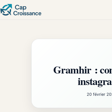
Gramhir : co
instagr
20 février 2