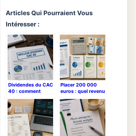
Articles Qui Pourraient Vous
Intéresser :
Dividendes du CAC
Placer 200 000
40 : comment
euros : quel revenu
identifier les
mensuel espérer
rendements
selon votre profil ?
durables sans
tomber dans les
pièges ?