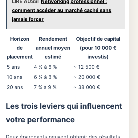
LIRE AUSSI
Networking professionnel :
comment accéder au marché caché sans
jamais forcer
Horizon
Rendement
Objectif de capital
de
annuel moyen
(pour 10 000 €
placement
estimé
investis)
5 ans
4 % à 6 %
~ 12 500 €
10 ans
6 % à 8 %
~ 20 000 €
20 ans
7 % à 9 %
~ 38 000 €
Les trois leviers qui influencent
votre performance
Deux épargnants peuvent obtenir des résultats