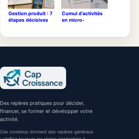
Gestion produit : 7
Cumul d’activités
étapes décisives
en micro-
pour transformer
entreprise :
une idée en succès
pourquoi une seule
rentable
structure suffit
pour diversifier vos
revenus
Des repères pratiques pour décider,
financer, se former et développer votre
activité.
Ces contenus donnent des repères généraux
: vérifiez toujours les règles applicables à