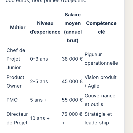
000 euros, hors primes d’objectifs.
Salaire
Niveau
moyen
Compétence
Métier
d’expérience
(annuel
clé
brut)
Chef de
Rigueur
Projet
0-3 ans
38 000 €
opérationnelle
Junior
Product
Vision produit
2-5 ans
45 000 €
Owner
/ Agile
Gouvernance
PMO
5 ans +
55 000 €
et outils
Directeur
75 000 €
Stratégie et
10 ans +
de Projet
+
leadership