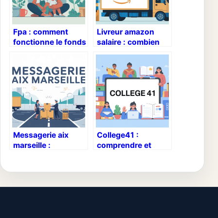
Fpa : comment
Livreur amazon
fonctionne le fonds
salaire : combien
de pension
gagne vraiment un
alimentaire en
chauffeur
détail
amazon ?
Messagerie aix
College41 :
marseille :
comprendre et
comment choisir le
utiliser le portail
bon transporteur
pour vos
pour vos envois
démarches
scolaires