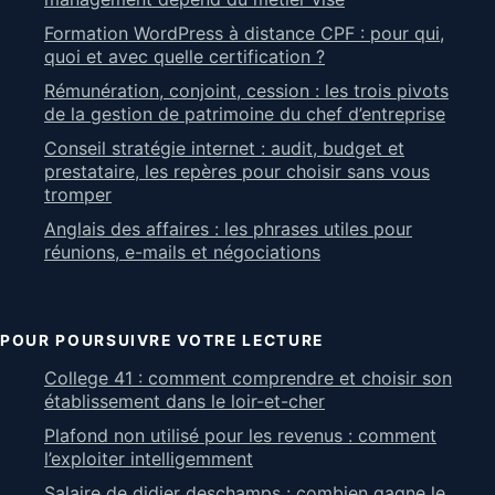
Formation WordPress à distance CPF : pour qui,
quoi et avec quelle certification ?
Rémunération, conjoint, cession : les trois pivots
de la gestion de patrimoine du chef d’entreprise
Conseil stratégie internet : audit, budget et
prestataire, les repères pour choisir sans vous
tromper
Anglais des affaires : les phrases utiles pour
réunions, e-mails et négociations
POUR POURSUIVRE VOTRE LECTURE
College 41 : comment comprendre et choisir son
établissement dans le loir-et-cher
Plafond non utilisé pour les revenus : comment
l’exploiter intelligemment
Salaire de didier deschamps : combien gagne le