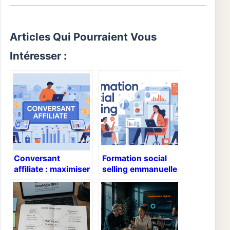
Articles Qui Pourraient Vous
Intéresser :
Conversant
Formation social
affiliate : maximiser
selling emmanuelle
vos revenus
petiau : le guide
d’affiliation avec la
pour choisir et
plateforme
réussir